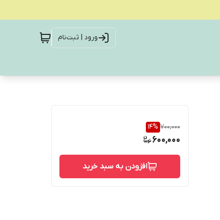
ورود | ثبت‌نام
14
%
700,000
600,000
افزودن به سبد خرید