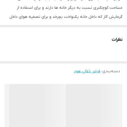
مساحت کوچکتری نسبت به دیگر خانه ها دارند و برای استفاده از
گرمایش گاز که داخل خانه یکنواخت بچرخد و برای تصفیه هوای داخل
خانه و کسانی که خروجی هوا برای هود در اشپزخانه انها وجود ندارد از
فیلتر های ذغالی استفاده میکنند که این فیلتر های زغالی بر روی خروجی
نظرات
هودها قرار میگیرند از مزایای این محصول: 1- قدرت جذب بالای بو 2-
قدرت جذب بالای دود 3-گرفتن چربی داخل هود 4-جذب قوی بخارات
روغن 5-جذب قوی رطوبت و بوی نامطبوع و مواد الرژی زا و مواد
دسته‌بندی
:
فیلتر ذغالی هود
شیمیایی 6-مناسب فضاهای بسته و محدود 7-تصفیه هوا بوسیله مواد
نانو اکتیو موجود در ان 8-و همینطور کسانی که مسیر لوله هود انها زیاد
است: (1.برای زیبایی نما 2- کاهش صدای هود بعلت طولانی بودن مسیر
لوله 3. جلو چشم نبودن کثیفی لوله) از این فیلتر ها استفاده میکنند.
*طول عمر زیاد به نسبت دیگر کالاهای مشابه* مخصوصا مناسب منازلی
هست که دودکش جهت خروجی هود ندارند تهیه شده از الومینیم اکتیو
و کربن اکتیو فن اوری نوین قابلیت نصب و استفاده در انواع هود ایرانی و