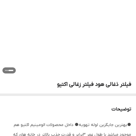
فیلتر ذغالی هود فیلتر زغالی اکتیو
توضیحات
●بهترین جایگزین لوله تهویه● داخل محصولات الومینیم اکتیو هم
موجود میاشد با طول عمر ۳برابر و قدرت جذب بالاتر در خانه های که