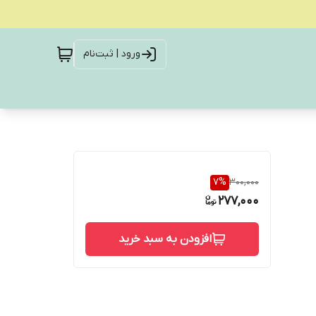
ورود | ثبت‌نام
7
%
300,000
277,000
افزودن به سبد خرید