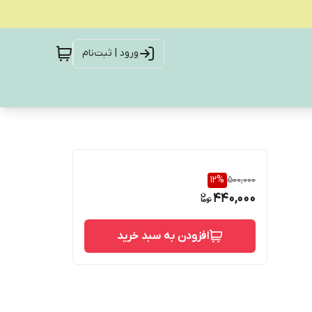
ورود | ثبت‌نام
12
%
500,000
440,000
افزودن به سبد خرید