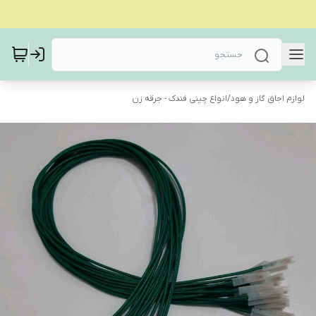
لوازم اجاق گاز و هود
/
انواع چینی فندک - جرقه زن