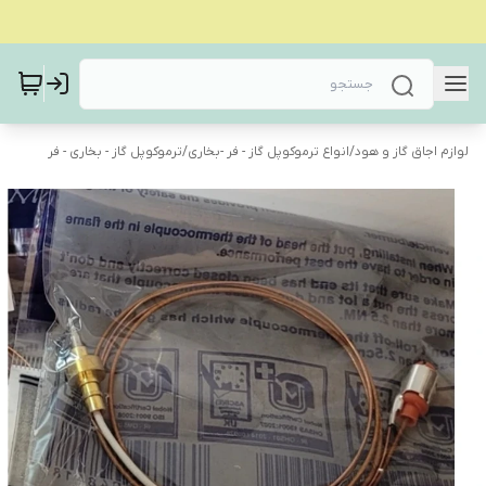
لوازم اجاق گاز و هود
/
انواع ترموکوپل گاز - فر -بخاری
/
ترموکوپل گاز - بخاری - فر