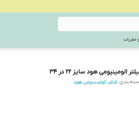
 مقررات
لتر الومینیومی هود سایز 22 در 34
ته‌بندی
:
فیلتر الومینیومی هود