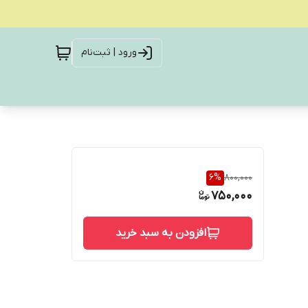
ورود | ثبت‌نام
6
%
800,000
750,000
افزودن به سبد خرید