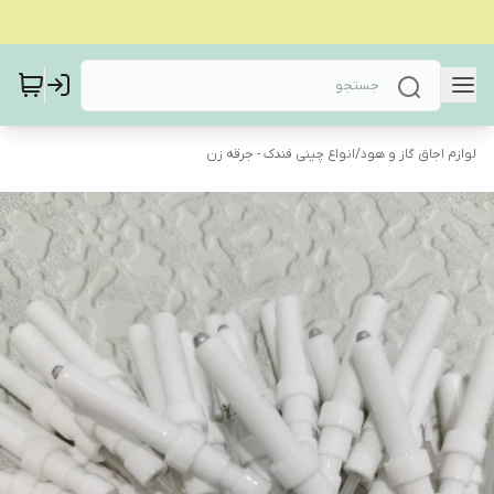
لوازم اجاق گاز و هود
/
انواع چینی فندک - جرقه زن