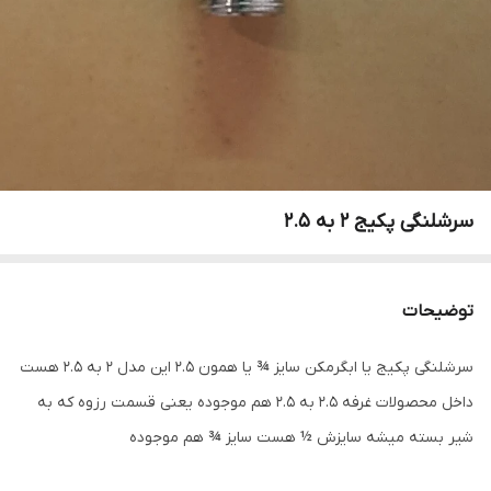
سرشلنگی پکیج 2 به 2.5
توضیحات
سرشلنگی پکیج یا ابگرمکن سایز ¾ یا همون ۲.۵ این مدل 2 به ۲.۵ هست
داخل محصولات غرفه 2.5 به ۲.۵ هم موجوده یعنی قسمت رزوه که به
شیر بسته میشه سایزش ½ هست سایز ¾ هم موجوده