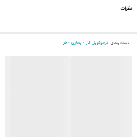
نظرات
دسته‌بندی
:
ترموکوپل گاز - بخاری - فر