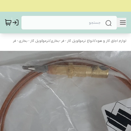
لوازم اجاق گاز و هود
/
انواع ترموکوپل گاز - فر -بخاری
/
ترموکوپل گاز - بخاری - فر