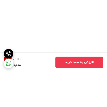
450,000
15
%
افزودن به سبد خرید
380,000