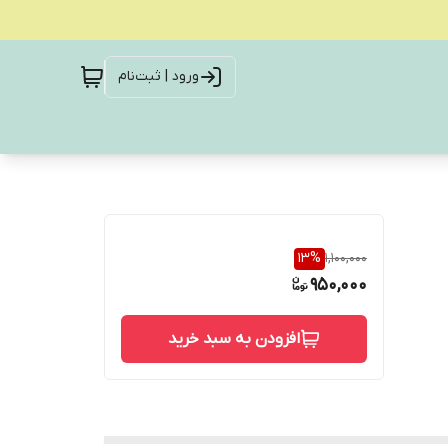
ورود | ثبت‌نام
13
%
1,100,000
950,000
افزودن به سبد خرید