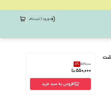
ورود | ثبت‌نام
فاصله خار پشت
5
%
579,000
550,000
افزودن به سبد خرید