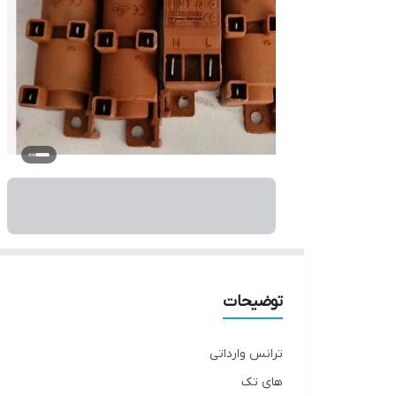
توضیحات
ترانس وارداتی
های تک