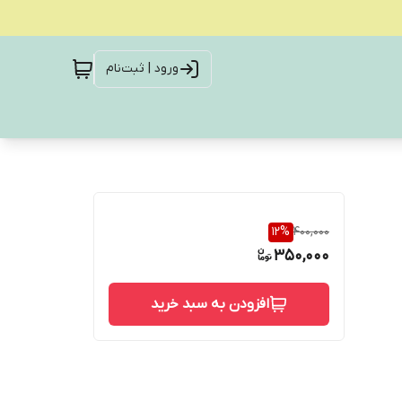
ورود | ثبت‌نام
12
%
400,000
350,000
افزودن به سبد خرید