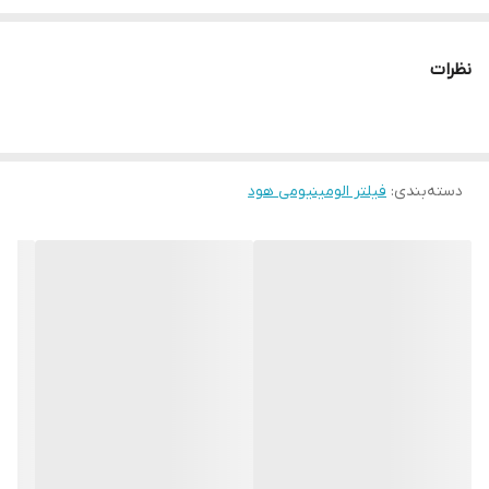
فیلتر هود و نگهداری صحیح آن باعث کارآمدتر شدن آن کاهش هزینه
های برق و افزایش عمر آن می شود
نظرات
دسته‌بندی
:
فیلتر الومینیومی هود