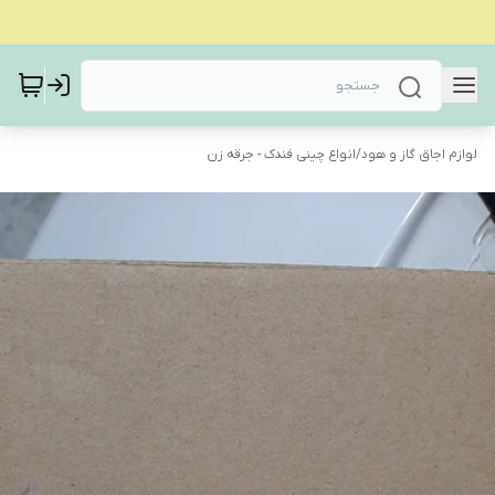
لوازم اجاق گاز و هود
/
انواع چینی فندک - جرقه زن