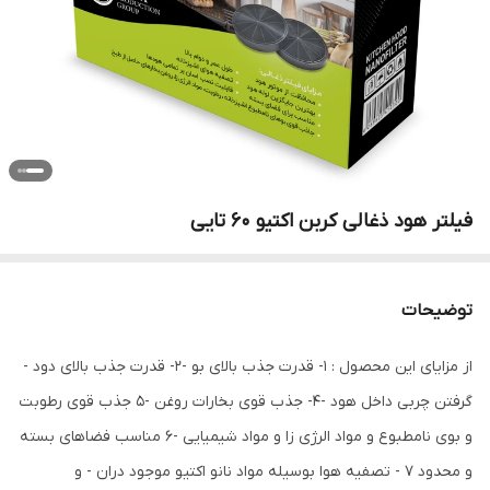
فیلتر هود ذغالی کربن اکتیو 60 تایی
توضیحات
از مزایای این محصول : 1- قدرت جذب بالای بو -2- قدرت جذب بالای دود -
گرفتن چربی داخل هود -4- جذب قوی بخارات روغن -5 جذب قوی رطوبت
و بوی نامطبوع و مواد الرژی زا و مواد شیمیایی -6 مناسب فضاهای بسته
و محدود 7 - تصفیه هوا بوسیله مواد نانو اکتیو موجود دران - و