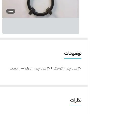
توضیحات
20 عدد چدن کوچک +20 عدد چدن بزرگ =20 دست
نظرات