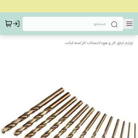
لوازم اجاق گاز و هود
/
اتصالات گاز
/
مته کبالت