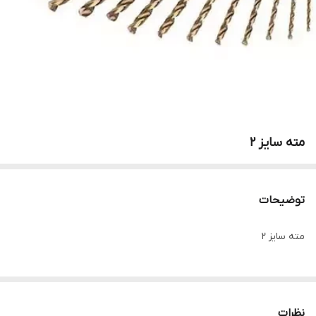
مته سایز 2
توضیحات
مته سایز 2
نظرات