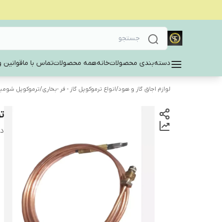
دسته‌بندی محصولات
خانه
همه محصولات
تماس با ما
قوانین و
لوازم اجاق گاز و هود
/
انواع ترموکوپل گاز - فر -بخاری
/
ترموکوپل شومین
تر
دس