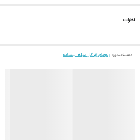
فردار و طرح فر سینجر استفاده میشود اما برای انواع اجاق گازهای طرح فر
و فردار مناسب است. قطر دهانه این ولوم 8 میلی متر
نظرات
دسته‌بندی
:
ولوم‌اجاق گاز مبله ایستاده