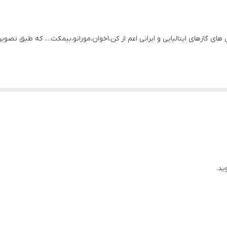
ای گازهای ایتالیایی و ایرانی اعم از کن،اخوان،مورانو،بیمکث.... که طبق 
ید.