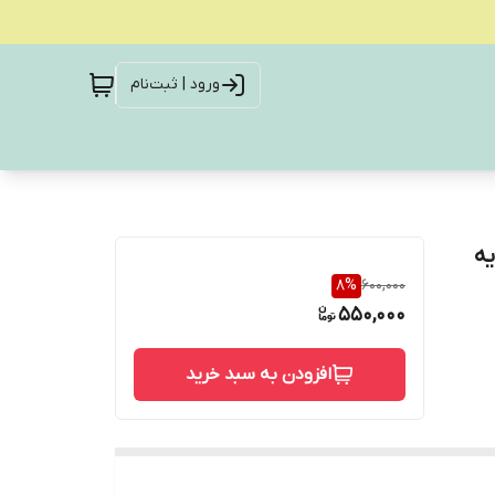
ورود | ثبت‌نام
پایه
8
%
600,000
550,000
افزودن به سبد خرید