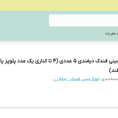
 مقررات
چینی فندک دیفندی ۵ عددی (۴ تا کناری یک عدد پلوپز 
لند)
ته‌بندی
:
انواع چینی فندک - جرقه زن