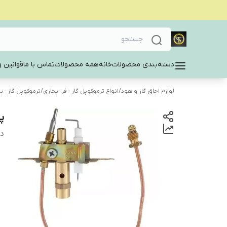
دسته‌بندی محصولات
خانه
همه محصولات
تماس با ما
قوانین و
لوازم اجاق گاز و هود
/
انواع ترموکوپل گاز - فر -بخاری
/
ترموکوپل گاز - بخ
پ
دس