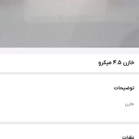
خازن 4.5 میکرو
توضیحات
خازن
نظرات