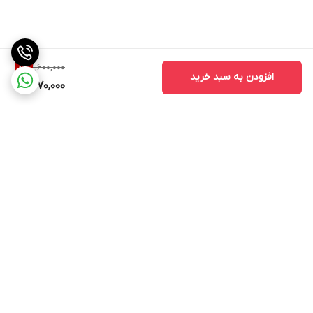
1,600,000
8
%
افزودن به سبد خرید
1,470,000
برگشت به بالا