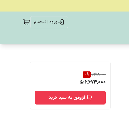
ورود | ثبت‌نام
10
%
2,978,000
2,673,000
افزودن به سبد خرید