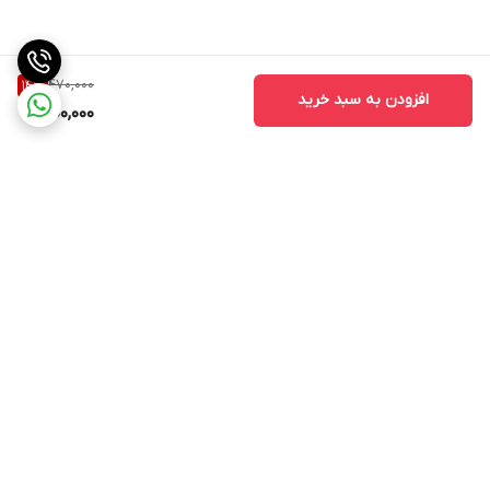
470,000
14
%
افزودن به سبد خرید
400,000
برگشت به بالا