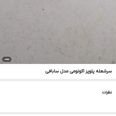
سرشعله پلوپز اکونومی مدل سابافی
نظرات