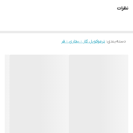
نظرات
دسته‌بندی
:
ترموکوپل گاز - بخاری - فر