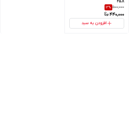
25.8
500,000
12
%
440,000
افزودن به سبد