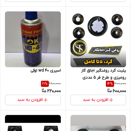
پلیت گرد روغنگیر اجاق گاز
اسپری wd 40 اوکی
رومیزی و طرح فر 5 عددی
280,000
700,000
21
%
14
%
220,000
600,000
افزودن به سبد
افزودن به سبد