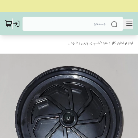
لوازم اجاق گاز و هود
/
اسپری چربی زدا چدن