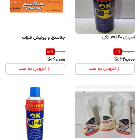
اسپری wd 40 اوکی
جلاسنج و پولیش فلزات
110,000
280,000
18
%
21
%
90,000
220,000
افزودن به سبد
افزودن به سبد