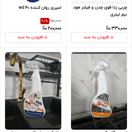
چربی زدا قوی چدن و فیلتر هود
اسپری روان کننده wd 40
نیم لیتری
250,000
20
%
200,000
330,000
افزودن به سبد
افزودن به سبد