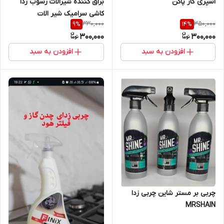
براق کننده شیرالات رسوب زدا
اسپری گاز پاکن
کاشی سرامیک شیر الات
330,000
350,000
9
%
14
%
300,000
300,000
افزودن به سبد
افزودن به سبد
چربی بر مستر شاین چربی زدا
MRSHAIN