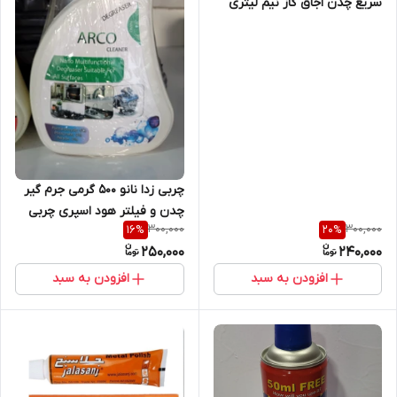
سریع چدن اجاق گاز نیم لیتری
چربی زدا نانو 500 گرمی جرم گیر
چدن و فیلتر هود اسپری چربی
300,000
300,000
16
%
20
%
زدا
250,000
240,000
افزودن به سبد
افزودن به سبد