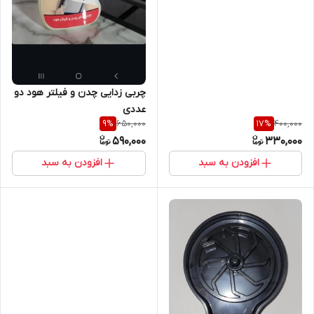
چربی زدایی چدن و فیلتر هود دو
عددی
650,000
400,000
9
%
17
%
590,000
330,000
افزودن به سبد
افزودن به سبد