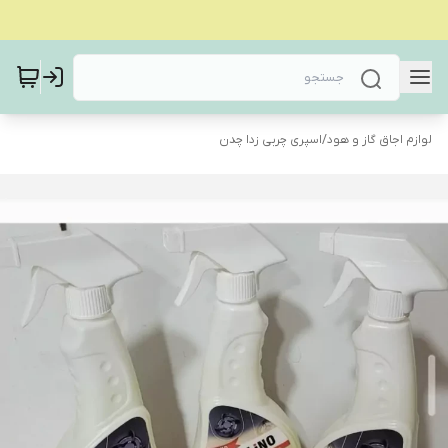
لوازم اجاق گاز و هود
/
اسپری چربی زدا چدن