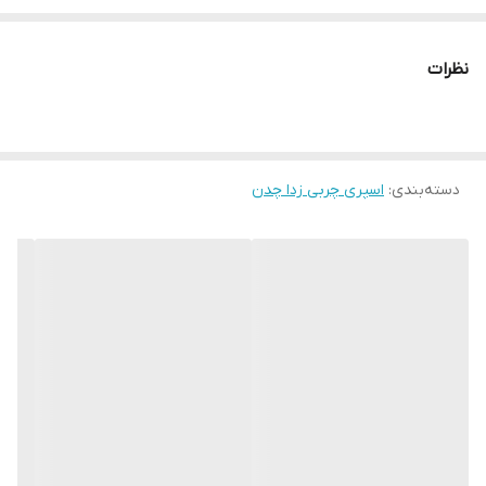
محصولی ویژه با کاربری های فروان در خانه ، محل کار ، کارگاه ، کارخانه
مورد استفاده قرار می گیرد . از اسپری چند کاره WD40 برای کارهایی مانند
نظرات
: از بین بردن اصطحکاک بین سطوح, محافظت از زنگ زدگی فلزات,خاصیت
پاک کنندگی روی فلطات استیل و جرم از روی انواع سطوح چرمی , خاصیت
روان کنندگی برای باز کردن پیچ های درگیر و قدیمی و زنگ زده و هزاران
دسته‌بندی
:
اسپری چربی زدا چدن
مورد دیگر استفاده نمایید . این محصول تنها محصول ساخت کارخانه
WD40 انگلستان است .