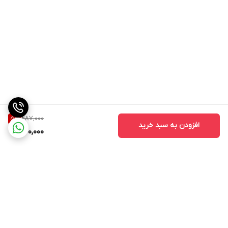
487,000
5
%
افزودن به سبد خرید
460,000