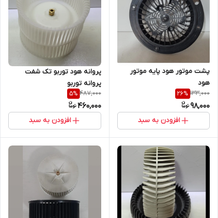
پشت موتور هود پایه موتور
پروانه هود توربو تک شفت
هود
پروانه توربو
487,000
133,000
5
%
26
%
460,000
98,000
افزودن به سبد
افزودن به سبد