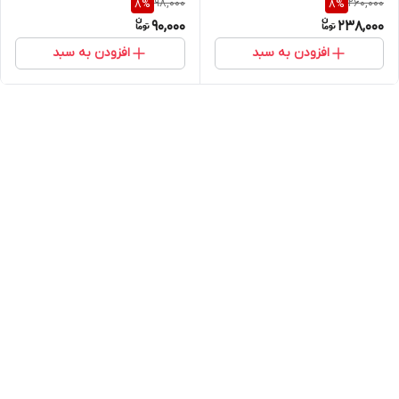
98,000
260,000
8
%
8
%
موتور
90,000
238,000
افزودن به سبد
افزودن به سبد