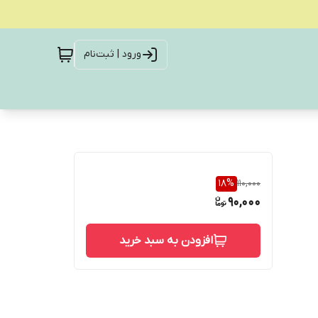
ورود | ثبت‌نام
18
%
110,000
90,000
افزودن به سبد خرید