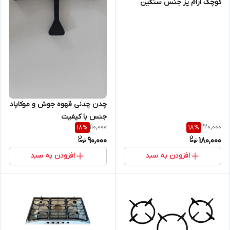
کوچک ارام پز جنس سنگین
درجه 1 اورجینال
چدن چدنی قهوه جوش و موکاپاد
جنس با کیفیت
110,000
220,000
18
%
18
%
90,000
180,000
افزودن به سبد
افزودن به سبد