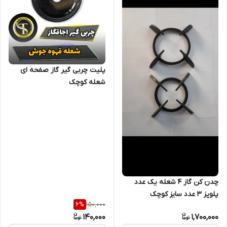
پلیت چربی گیر گاز صفحه ای
شعله کوچک
چدن کن گاز ۴ شعله یک عدد
پلوپز ۳ عدد سایز کوچک
150,000
6
%
140,000
1,700,000