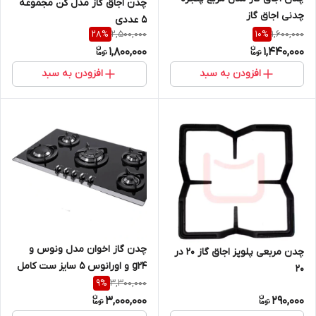
چدن اجاق گاز مدل کن مجموعه
چدنی اجاق گاز
5 عددی
2,500,000
1,600,000
28
%
10
%
1,800,000
1,440,000
افزودن به سبد
افزودن به سبد
چدن گاز اخوان مدل ونوس و
چدن مربعی پلوپز اجاق گاز 20 در
g24 و اورانوس ۵ سایز ست کامل
20
3,300,000
9
%
3,000,000
290,000