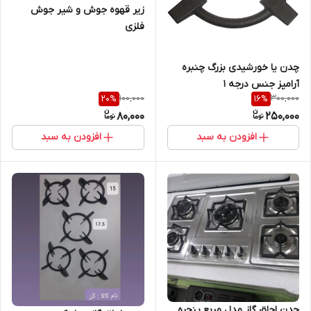
زیر قهوه جوش و شیر جوش
فلزی
چدن یا خورشیدی بزرگ چنبره
آرامپز جنس درجه 1
100,000
300,000
20
%
16
%
80,000
250,000
افزودن به سبد
افزودن به سبد
چدن اجاق گاز مدل مربع پنجره