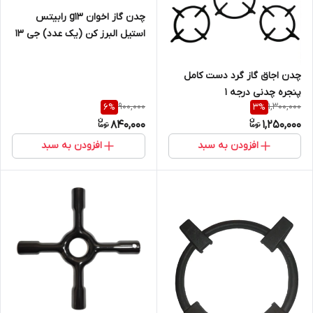
چدن گاز اخوان g13 رابیتس
استیل البرز کن (یک عدد) جی ۱۳
چدن اجاق گاز گرد دست کامل
پنجره چدنی درجه 1
900,000
1,300,000
6
%
3
%
840,000
1,250,000
افزودن به سبد
افزودن به سبد