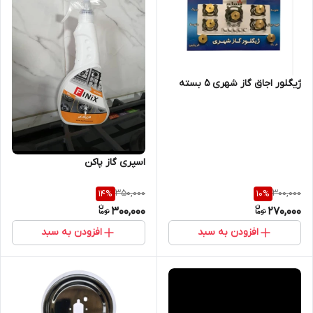
ژیگلور اجاق گاز شهری ۵ بسته
اسپری گاز پاکن
350,000
300,000
14
%
10
%
300,000
270,000
افزودن به سبد
افزودن به سبد