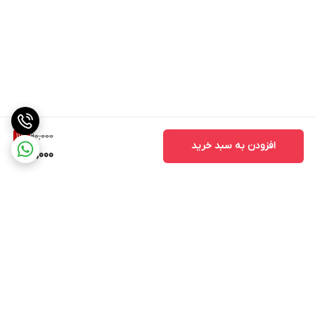
90,000
11
%
افزودن به سبد خرید
80,000
برگشت به بالا