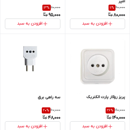
امپر
110,000
90,000
13
%
11
%
95,000
80,000
افزودن به سبد
افزودن به سبد
پریز روکار پارت الکتریک
سه راهی برق
60,000
190,000
20
%
26
%
48,000
140,000
افزودن به سبد
افزودن به سبد