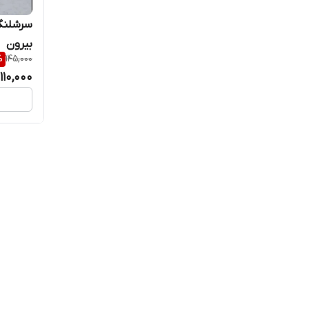
سرشلنگی
بیرون
%
145,000
110,000