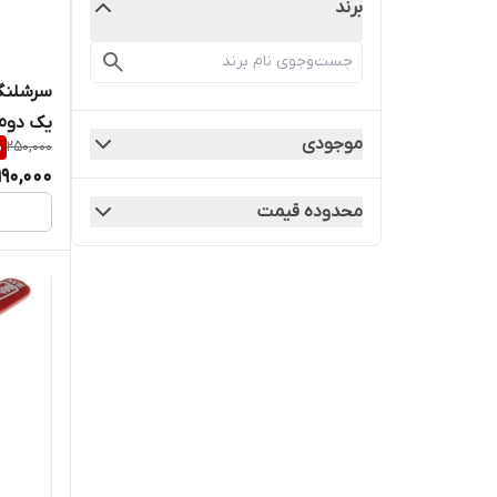
برند
یک دوم 
موجودی
%
250,000
190,000
محدوده قیمت