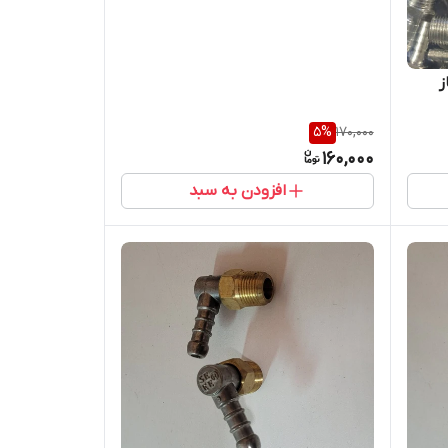
ز
5
%
170,000
160,000
افزودن به سبد