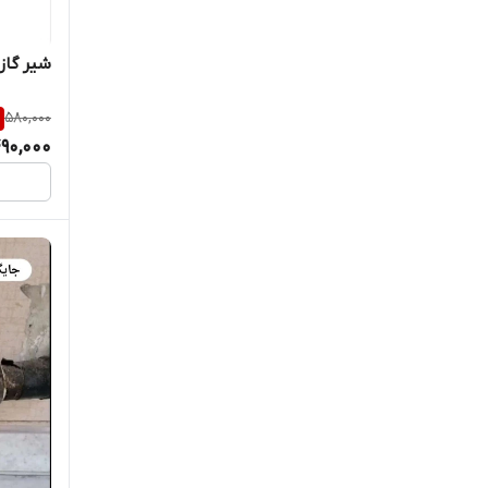
شیر گاز
580,000
90,000