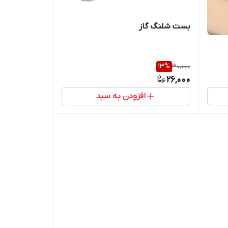
بست شلنگ گاز
13
%
30,000
26,000
افزودن به سبد