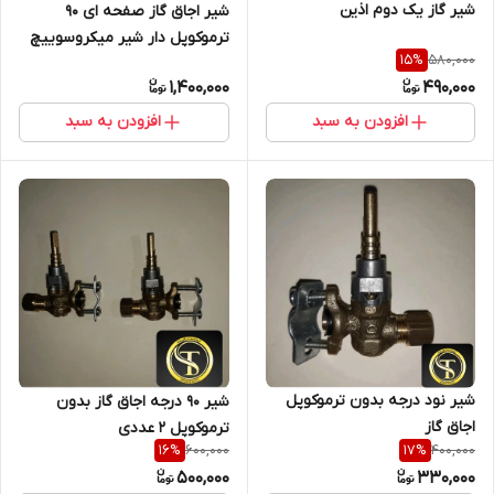
شیر گاز یک دوم اذین
شیر اجاق گاز صفحه ای 90
ترموکوپل دار شیر میکروسوییچ
580,000
15
%
بغل
1,400,000
490,000
افزودن به سبد
افزودن به سبد
شیر نود درجه بدون ترموکوپل
شیر 90 درجه اجاق گاز بدون
اجاق گاز
ترموکوپل 2 عددی
600,000
400,000
16
%
17
%
500,000
330,000