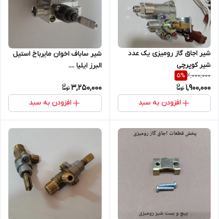
شیر اجاق گاز رومیزی یک عدد
شیر ساباف اخوان مایرباخ استیل
شیر کوپرچی
البرز ایلیا ....
2,000,000
5
%
3,250,000
1,900,000
افزودن به سبد
افزودن به سبد